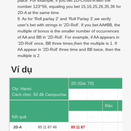
place. For example, if you bet 2D-Cross-A with the
number 123^56, equaling you bet 15,16,25,26,35,36 for
2D-A at the same time.
8. As for 'Roll parlay 2' and 'Roll Parlay 3',we verify
user's bet with strings in '2D-Roll'. If you bet AA#BB, the
multiple of bonus is the smaller number of occurrences
of AA and BB in '2D-Roll'. For example, if AA appears in
'2D-Roll' once, BB three times,then the multiple is 1. If
AA appear in '2D-Roll' three time and BB twice, then the
multiple is 2.
Ví dụ
2D (Giá: 70)
Cty: Hanoi
Cách chơi: Số đề Campuchia
A
B
C
D
Đảo
Kết quả
Odd
Xỉu
76
201^
2D-A
85 11 87 48
85 11 87