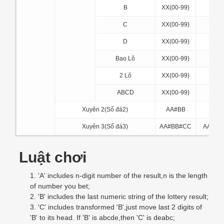
B
XX(00-99)
C
XX(00-99)
D
XX(00-99)
Bao Lô
XX(00-99)
X
2 Lô
XX(00-99)
ABCD
XX(00-99)
Xuyên 2(Số đá2)
AA#BB
AA and
Xuyên 3(Số đá3)
AA#BB#CC
AA, BB a
Luật chơi
1. 'A' includes n-digit number of the result,n is the length
of number you bet;
2. 'B' includes the last numeric string of the lottery result;
3. 'C' includes transformed 'B',just move last 2 digits of
'B' to its head. If 'B' is abcde,then 'C' is deabc;