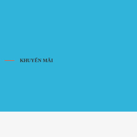
KHUYẾN MÃI