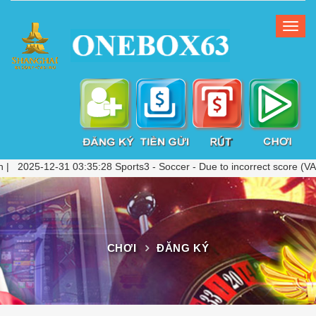
2025-12-31 03:35:28 Sports3 - Soccer - Due to incorrect score (VAR 
CHƠI
ĐĂNG KÝ