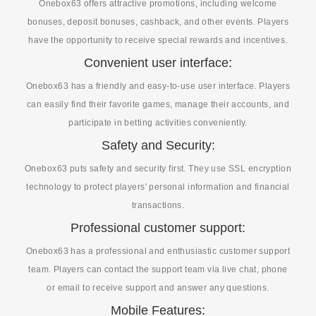
Onebox63 offers attractive promotions, including welcome
bonuses, deposit bonuses, cashback, and other events. Players
have the opportunity to receive special rewards and incentives.
Convenient user interface:
Onebox63 has a friendly and easy-to-use user interface. Players
can easily find their favorite games, manage their accounts, and
participate in betting activities conveniently.
Safety and Security:
Onebox63 puts safety and security first. They use SSL encryption
technology to protect players' personal information and financial
transactions.
Professional customer support:
Onebox63 has a professional and enthusiastic customer support
team. Players can contact the support team via live chat, phone
or email to receive support and answer any questions.
Mobile Features: