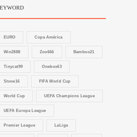
EYWORD
EURO
Copa América
Win2888
Zoo666
Bamboo21
Tinycat99
Onebox63
Stone16
FIFA World Cup
World Cup
UEFA Champions League
UEFA Europa League
Premier League
LaLiga