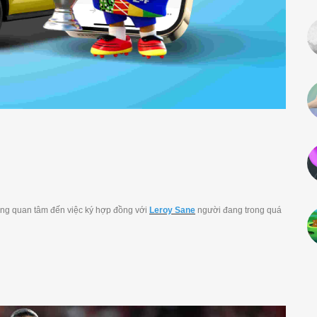
ng quan tâm đến việc ký hợp đồng với
Leroy Sane
người đang trong quá