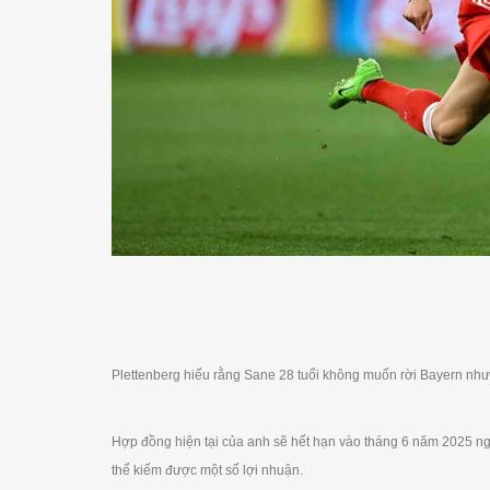
Plettenberg hiểu rằng Sane 28 tuổi không muốn rời Bayern như
Hợp đồng hiện tại của anh sẽ hết hạn vào tháng 6 năm 2025 ngh
thể kiếm được một số lợi nhuận.