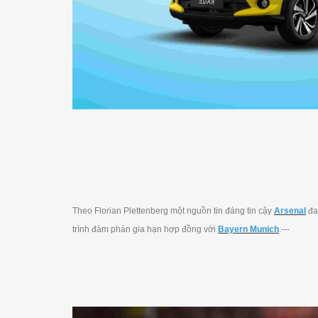
Theo Florian Plettenberg một nguồn tin đáng tin cậy
Arsenal
đa
trình đàm phán gia hạn hợp đồng với
Bayern Munich
.---