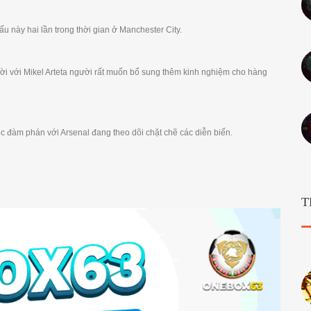
u này hai lần trong thời gian ở Manchester City.
ời với Mikel Arteta người rất muốn bổ sung thêm kinh nghiệm cho hàng
c đàm phán với Arsenal đang theo dõi chặt chẽ các diễn biến.
T