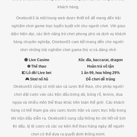
khách hàng.
Onebox63 là một trang web được thiết kế để mang đến trải
nghiệm chơi game trực tuyến tuyệt vời cho người chơi. Với giao
diện hiện đại, các tính năng trò chơi phong phú và dịch vụ khách
hàng chuyên nghiệp, Onebox63 cam kết mang đến cho người
chơi những trải nghiệm chơi game thú vị và đáng nhớ.
🔴 Live Casino
Xóc đĩa, baccarat, dragon
⚽ Thể thao
Hoàn trả vô tận
💵 Lô đề/ Live bet
1 ăn 99, hoa hồng 29%
🎮 Slot/ nổ hũ
Dễ chơi dễ trúng
Onebox63 cũng có một sàn cá cược thể thao, cho phép người
chơi đặt cược vào các trận đấu bóng đá, bóng rổ, tennis, đua
ngựa và nhiều môn thể thao khác trên toàn thế giới. Các khách
hàng có thể tham gia vào cược trước trận và cược trực tiếp trong
khi trận đấu diễn ra. Onebox63 cung cấp thông tin chi tiết về lịch
thi đấu, tỷ lệ cược và các sự kiện thể thao hàng ngày để người
chơi có thể đưa ra quyết định thông minh.