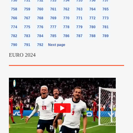
750
751
752
753
754
755
756
757
758
759
760
761
762
763
764
765
766
767
768
769
770
771
772
773
774
775
776
777
778
779
780
781
782
783
784
785
786
787
788
789
790
791
792
Next page
EURO 2024