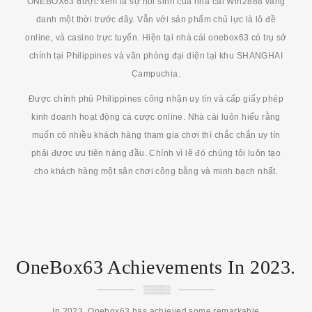
ONEBOX63 được xem là sự hồi sinh của nhà cái Win2888 vang
danh một thời trước đây. Vẫn với sản phẩm chủ lực là lô đề
online, và casino trực tuyến. Hiện tại nhà cái onebox63 có trụ sở
chính tại Philippines và văn phòng đại diện tại khu SHANGHAI
Campuchia.
Được chính phủ Philippines công nhận uy tín và cấp giấy phép
kinh doanh hoạt động cá cược online. Nhà cái luôn hiểu rằng
muốn có nhiều khách hàng tham gia chơi thì chắc chắn uy tín
phải được ưu tiên hàng đầu. Chính vì lẽ đó chúng tôi luôn tạo
cho khách hàng một sân chơi công bằng và minh bạch nhất.
OneBox63 Achievements In 2023.
In 2023, Onebox63 has achieved some remarkable