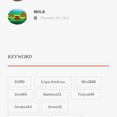
MOLE
Thursday 01, 2021
KEYWORD
EURO
Copa América
Win2888
Zoo666
Bamboo21
Tinycat99
Onebox63
Stone16