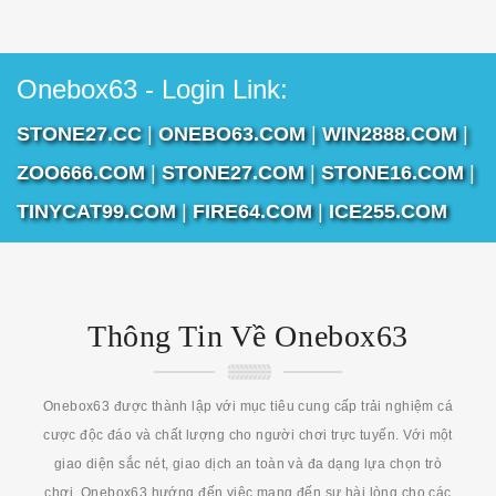
Onebox63 - Login Link:
STONE27.CC
|
ONEBO63.COM
|
WIN2888.COM
|
ZOO666.COM
|
STONE27.COM
|
STONE16.COM
|
TINYCAT99.COM
|
FIRE64.COM
|
ICE255.COM
Thông Tin Về Onebox63
Onebox63 được thành lập với mục tiêu cung cấp trải nghiệm cá
cược độc đáo và chất lượng cho người chơi trực tuyến. Với một
giao diện sắc nét, giao dịch an toàn và đa dạng lựa chọn trò
chơi, Onebox63 hướng đến việc mang đến sự hài lòng cho các