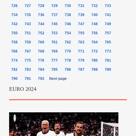
726
727
728
729
730
731
732
733
734
735
736
737
738
739
740
741
742
743
744
745
746
747
748
749
750
751
752
753
754
755
756
757
758
759
760
761
762
763
764
765
766
767
768
769
770
771
772
773
774
775
776
777
778
779
780
781
782
783
784
785
786
787
788
789
790
791
792
Next page
EURO 2024