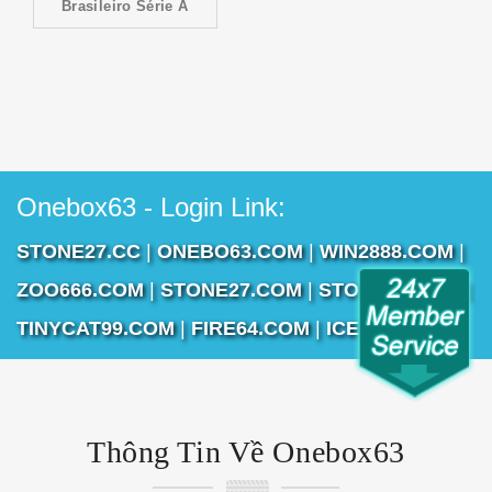
Brasileiro Série A
Onebox63 - Login Link:
STONE27.CC
|
ONEBO63.COM
|
WIN2888.COM
|
ZOO666.COM
|
STONE27.COM
|
STONE16.COM
|
TINYCAT99.COM
|
FIRE64.COM
|
ICE255.COM
Thông Tin Về Onebox63