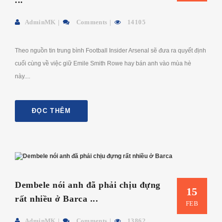
...
AdminMK
Comments
14105
Theo nguồn tin trung bình Football Insider Arsenal sẽ đưa ra quyết định
cuối cùng về việc giữ Emile Smith Rowe hay bán anh vào mùa hè
này....
ĐỌC THÊM
Dembele nói anh đã phải chịu đựng
15
rất nhiều ở Barca ...
FEB
AdminMK
Comments
13862