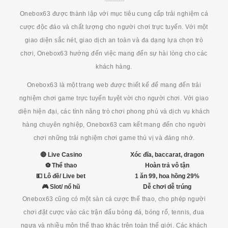
Onebox63 được thành lập với mục tiêu cung cấp trải nghiệm cá
cược độc đáo và chất lượng cho người chơi trực tuyến. Với một
giao diện sắc nét, giao dịch an toàn và đa dạng lựa chọn trò
chơi, Onebox63 hướng đến việc mang đến sự hài lòng cho các
khách hàng.
Onebox63 là một trang web được thiết kế để mang đến trải
nghiệm chơi game trực tuyến tuyệt vời cho người chơi. Với giao
diện hiện đại, các tính năng trò chơi phong phú và dịch vụ khách
hàng chuyên nghiệp, Onebox63 cam kết mang đến cho người
chơi những trải nghiệm chơi game thú vị và đáng nhớ.
🔴 Live Casino
Xóc đĩa, baccarat, dragon
⚽ Thể thao
Hoàn trả vô tận
💵 Lô đề/ Live bet
1 ăn 99, hoa hồng 29%
🎮 Slot/ nổ hũ
Dễ chơi dễ trúng
Onebox63 cũng có một sàn cá cược thể thao, cho phép người
chơi đặt cược vào các trận đấu bóng đá, bóng rổ, tennis, đua
ngựa và nhiều môn thể thao khác trên toàn thế giới. Các khách