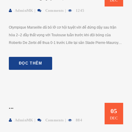
DEC
AdminMK
Comments
1245
Olympique Marseille đã bỏ lỡ cơ hội tuyệt vời để đứng dậy sau trận
hòa 2–2 đầy thất vọng với Toulouse tuần trước khi đội bóng của
Roberto De Zerbi để thua 0-1 trước Lille tại sân Stade Pierre-Mauroy....
ĐỌC THÊM
...
05
DEC
AdminMK
Comments
884