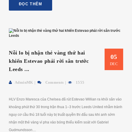
ĐỌC THÊM
Nỗi lo bị nhận thẻ vàng thứ hai
05
khiến Estevao phải rời sân trước
DEC
Leeds ...
AdminMK
Comments
1555
HLV Enzo Maresca của Chelsea đã rút Estevao Willian ra khỏi sân vào
khoảng phút thứ 30 trong trận thua 1–3 trước Leeds United nhằm tránh
nguy cơ cầu thủ 18 tuổi này bị truất quyền thi đấu sau khi anh sớm
nhận một thẻ vàng vì pha vào bóng thiếu kiểm soát với Gabriel
Gudmundsson....