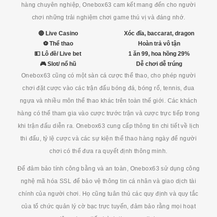
hàng chuyên nghiệp, Onebox63 cam kết mang đến cho người
chơi những trải nghiệm chơi game thú vị và đáng nhớ.
🔴 Live Casino
Xóc đĩa, baccarat, dragon
⚽ Thể thao
Hoàn trả vô tận
💵 Lô đề/ Live bet
1 ăn 99, hoa hồng 29%
🎮 Slot/ nổ hũ
Dễ chơi dễ trúng
Onebox63 cũng có một sàn cá cược thể thao, cho phép người
chơi đặt cược vào các trận đấu bóng đá, bóng rổ, tennis, đua
ngựa và nhiều môn thể thao khác trên toàn thế giới. Các khách
hàng có thể tham gia vào cược trước trận và cược trực tiếp trong
khi trận đấu diễn ra. Onebox63 cung cấp thông tin chi tiết về lịch
thi đấu, tỷ lệ cược và các sự kiện thể thao hàng ngày để người
chơi có thể đưa ra quyết định thông minh.
Để đảm bảo tính công bằng và an toàn, Onebox63 sử dụng công
nghệ mã hóa SSL để bảo vệ thông tin cá nhân và giao dịch tài
chính của người chơi. Họ cũng tuân thủ các quy định và quy tắc
của tổ chức quản lý cờ bạc trực tuyến, đảm bảo rằng mọi hoạt