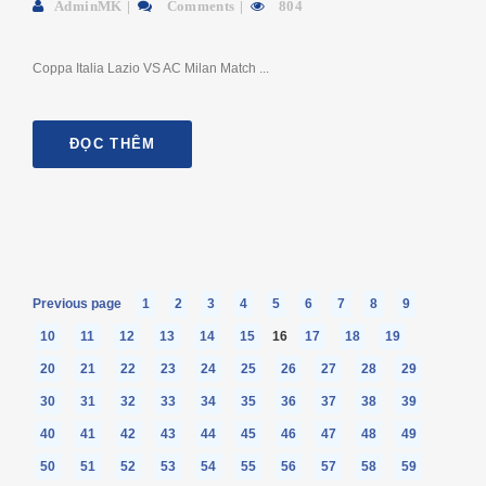
AdminMK
Comments
804
Coppa Italia Lazio VS AC Milan Match ...
ĐỌC THÊM
Previous page
1
2
3
4
5
6
7
8
9
10
11
12
13
14
15
16
17
18
19
20
21
22
23
24
25
26
27
28
29
30
31
32
33
34
35
36
37
38
39
40
41
42
43
44
45
46
47
48
49
50
51
52
53
54
55
56
57
58
59