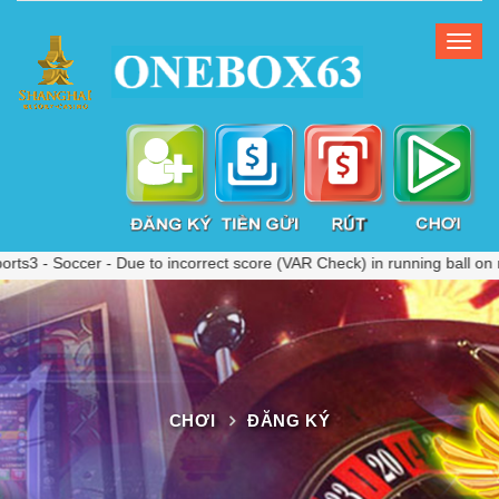
ccer - Due to incorrect score (VAR Check) in running ball on match 
CHƠI
ĐĂNG KÝ