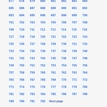
677
678
679
680
681
682
683
684
685
686
687
688
689
690
691
692
693
694
695
696
697
698
699
700
701
702
703
704
705
706
707
708
709
710
711
712
713
714
715
716
717
718
719
720
721
722
723
724
725
726
727
728
729
730
731
732
733
734
735
736
737
738
739
740
741
742
743
744
745
746
747
748
749
750
751
752
753
754
755
756
757
758
759
760
761
762
763
764
765
766
767
768
769
770
771
772
773
774
775
776
777
778
779
780
781
782
783
784
785
786
787
788
789
790
791
792
Next page