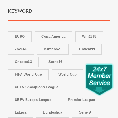
KEYWORD
EURO
Copa América
Win2888
Zoo666
Bamboo21
Tinycat99
Onebox63
Stone16
FIFA World Cup
World Cup
UEFA Champions League
UEFA Europa League
Premier League
LaLiga
Bundesliga
Serie A