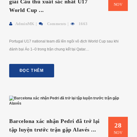
giải Cầu thủ xuất sắc nhất U17
NOV
World Cup ...
AdminMK
Comments
1663
Portugal U17 national team đã lên ngôi vô địch World Cup sau khi
đánh bại Áo 1–0 trong trận chung kết tại Qatar....
ĐỌC THÊM
Barcelona xác nhận Pedri đã trở lại
28
tập luyện trước trận gặp Alavés ...
NOV