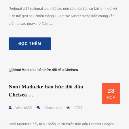
Portugal U17 national team đã tạo nên cột mốc lịch sử khi lên ngôi vô
địch thế giới sau chiến thắng 1–0 trước Austria trong trận chung kết
diễn ra vào ngày thứ Năm....
ĐỌC THÊM
Noni Madueke háo hức đối đầu
28
Chelsea ...
NOV
AdminMK
Comments
1704
Noni Madueke bày tỏ sự phấn khích trước trận đấu Premier League