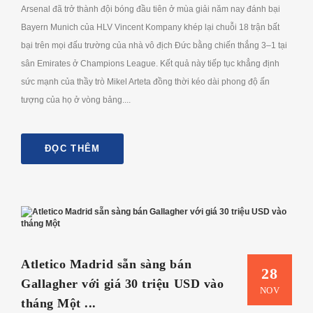
Arsenal đã trở thành đội bóng đầu tiên ở mùa giải năm nay đánh bại
Bayern Munich của HLV Vincent Kompany khép lại chuỗi 18 trận bất
bại trên mọi đấu trường của nhà vô địch Đức bằng chiến thắng 3–1 tại
sân Emirates ở Champions League. Kết quả này tiếp tục khẳng định
sức mạnh của thầy trò Mikel Arteta đồng thời kéo dài phong độ ấn
tượng của họ ở vòng bảng....
ĐỌC THÊM
Atletico Madrid sẵn sàng bán
28
Gallagher với giá 30 triệu USD vào
NOV
tháng Một ...