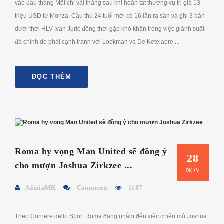
vào đầu tháng Một chỉ vài tháng sau khi hoàn tất thương vụ trị giá 13
triệu USD từ Monza. Cầu thủ 24 tuổi mới có 16 lần ra sân và ghi 3 bàn
dưới thời HLV Ivan Juric đồng thời gặp khó khăn trong việc giành suất
đá chính do phải cạnh tranh với Lookman và De Ketelaere....
ĐỌC THÊM
Roma hy vọng Man United sẽ đồng ý
28
cho mượn Joshua Zirkzee ...
NOV
AdminMK
Comments
1187
Theo Corriere dello Sport Roma đang nhắm đến việc chiêu mộ Joshua