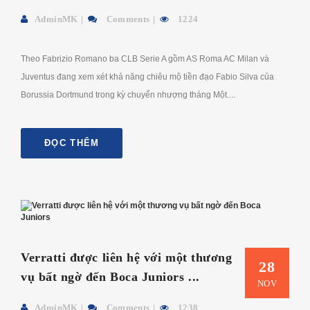
AdminMK
Comments
1224
Theo Fabrizio Romano ba CLB Serie A gồm AS Roma AC Milan và
Juventus đang xem xét khả năng chiêu mộ tiền đạo Fabio Silva của
Borussia Dortmund trong kỳ chuyển nhượng tháng Một....
ĐỌC THÊM
Verratti được liên hệ với một thương
28
vụ bất ngờ đến Boca Juniors ...
NOV
AdminMK
Comments
1238