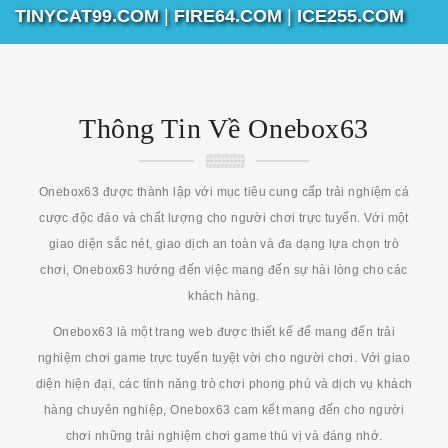
TINYCAT99.COM
|
FIRE64.COM
|
ICE255.COM
Thông Tin Về Onebox63
Onebox63 được thành lập với mục tiêu cung cấp trải nghiệm cá
cược độc đáo và chất lượng cho người chơi trực tuyến. Với một
giao diện sắc nét, giao dịch an toàn và đa dạng lựa chọn trò
chơi, Onebox63 hướng đến việc mang đến sự hài lòng cho các
khách hàng.
Onebox63 là một trang web được thiết kế để mang đến trải
nghiệm chơi game trực tuyến tuyệt vời cho người chơi. Với giao
diện hiện đại, các tính năng trò chơi phong phú và dịch vụ khách
hàng chuyên nghiệp, Onebox63 cam kết mang đến cho người
chơi những trải nghiệm chơi game thú vị và đáng nhớ.