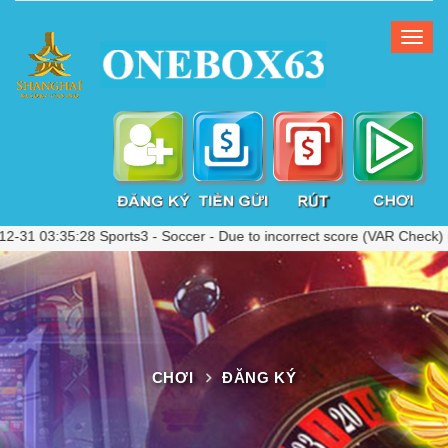
35:28 Sports3 - Soccer - Due to incorrect score (VAR Check) in runni
CHƠI
ĐĂNG KÝ