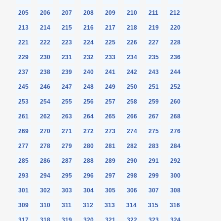
205
206
207
208
209
210
211
212
213
214
215
216
217
218
219
220
221
222
223
224
225
226
227
228
229
230
231
232
233
234
235
236
237
238
239
240
241
242
243
244
245
246
247
248
249
250
251
252
253
254
255
256
257
258
259
260
261
262
263
264
265
266
267
268
269
270
271
272
273
274
275
276
277
278
279
280
281
282
283
284
285
286
287
288
289
290
291
292
293
294
295
296
297
298
299
300
301
302
303
304
305
306
307
308
309
310
311
312
313
314
315
316
317
318
319
320
321
322
323
324