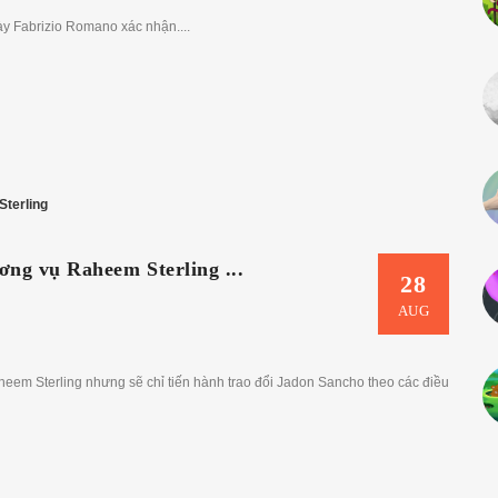
ày Fabrizio Romano xác nhận....
ng vụ Raheem Sterling ...
28
AUG
em Sterling nhưng sẽ chỉ tiến hành trao đổi Jadon Sancho theo các điều