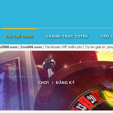
TIN THỂ THAO
CASINO TRỰC TUYẾN
TRÒ 
|
Zoo666.com
| Tài khoản VIP miễn phí | Tự tin giải trí, phục vụ kh
CHƠI
ĐĂNG KÝ