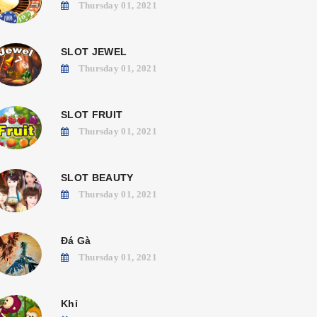
Thursday 01, 2021
SLOT JEWEL
Thursday 01, 2021
SLOT FRUIT
Thursday 01, 2021
SLOT BEAUTY
Thursday 01, 2021
Đá Gà
Thursday 01, 2021
Khỉ