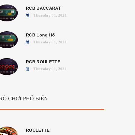
RCB BACCARAT
Thursday 01, 2021
RCB Long Hổ
Thursday 01, 2021
RCB ROULETTE
Thursday 01, 2021
RÒ CHƠI PHỔ BIẾN
ROULETTE