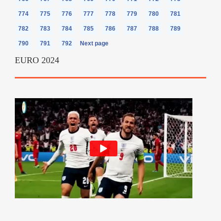
774
775
776
777
778
779
780
781
782
783
784
785
786
787
788
789
790
791
792
Next page
EURO 2024