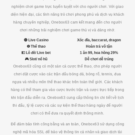
nghiệm chơi game trực tuyến tuyệt vời cho người chơi. Với giao
diện hiện đại, các tính năng trò chơi phong phú và dịch vụ khách
hàng chuyên nghiệp, Onebox63 cam kết mang đến cho người
chơi những trải nghiệm chơi game thú vị và đáng nhớ.
🔴 Live Casino
Xóc đĩa, baccarat, dragon
⚽ Thể thao
Hoàn trả vô tận
💵 Lô đề/ Live bet
1 ăn 99, hoa hồng 29%
🎮 Slot/ nổ hũ
Dễ chơi dễ trúng
Onebox63 cũng có một sàn cá cược thể thao, cho phép người
chơi đặt cược vào các trận đấu bóng đá, bóng rổ, tennis, đua
ngựa và nhiều môn thể thao khác trên toàn thế giới. Các khách
hàng có thể tham gia vào cược trước trận và cược trực tiếp trong
khi trận đấu diễn ra. Onebox63 cung cấp thông tin chi tiết về lịch
thi đấu, tỷ lệ cược và các sự kiện thể thao hàng ngày để người
chơi có thể đưa ra quyết định thông minh.
Để đảm bảo tính công bằng và an toàn, Onebox63 sử dụng công
nghệ mã hóa SSL để bảo vệ thông tin cá nhân và giao dịch tài