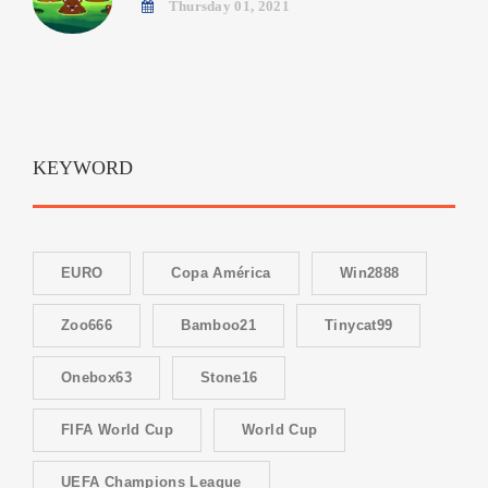
Thursday 01, 2021
KEYWORD
EURO
Copa América
Win2888
Zoo666
Bamboo21
Tinycat99
Onebox63
Stone16
FIFA World Cup
World Cup
UEFA Champions League