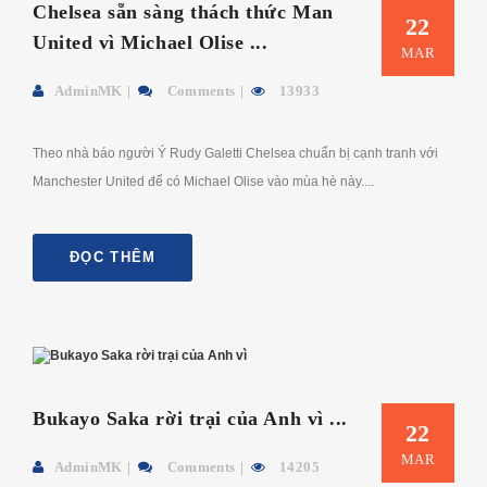
Chelsea sẵn sàng thách thức Man
22
United vì Michael Olise ...
MAR
AdminMK
Comments
13933
Theo nhà báo người Ý Rudy Galetti Chelsea chuẩn bị cạnh tranh với
Manchester United để có Michael Olise vào mùa hè này....
ĐỌC THÊM
Bukayo Saka rời trại của Anh vì ...
22
MAR
AdminMK
Comments
14205