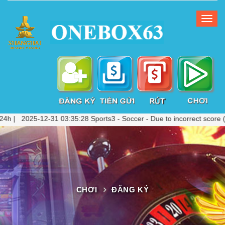
 2025-12-31 03:35:28 Sports3 - Soccer - Due to incorrect score (VAR 
CHƠI
ĐĂNG KÝ