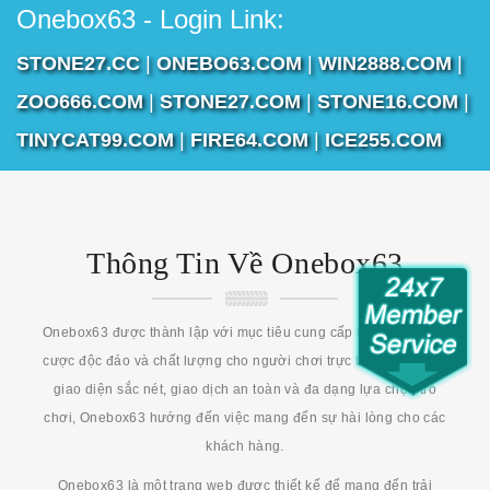
Onebox63 - Login Link:
STONE27.CC
|
ONEBO63.COM
|
WIN2888.COM
|
ZOO666.COM
|
STONE27.COM
|
STONE16.COM
|
TINYCAT99.COM
|
FIRE64.COM
|
ICE255.COM
Thông Tin Về Onebox63
Onebox63 được thành lập với mục tiêu cung cấp trải nghiệm cá
cược độc đáo và chất lượng cho người chơi trực tuyến. Với một
giao diện sắc nét, giao dịch an toàn và đa dạng lựa chọn trò
chơi, Onebox63 hướng đến việc mang đến sự hài lòng cho các
khách hàng.
Onebox63 là một trang web được thiết kế để mang đến trải