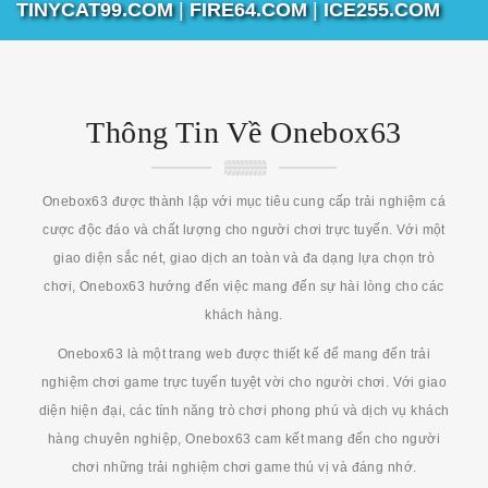
TINYCAT99.COM
|
FIRE64.COM
|
ICE255.COM
Thông Tin Về Onebox63
Onebox63 được thành lập với mục tiêu cung cấp trải nghiệm cá
cược độc đáo và chất lượng cho người chơi trực tuyến. Với một
giao diện sắc nét, giao dịch an toàn và đa dạng lựa chọn trò
chơi, Onebox63 hướng đến việc mang đến sự hài lòng cho các
khách hàng.
Onebox63 là một trang web được thiết kế để mang đến trải
nghiệm chơi game trực tuyến tuyệt vời cho người chơi. Với giao
diện hiện đại, các tính năng trò chơi phong phú và dịch vụ khách
hàng chuyên nghiệp, Onebox63 cam kết mang đến cho người
chơi những trải nghiệm chơi game thú vị và đáng nhớ.