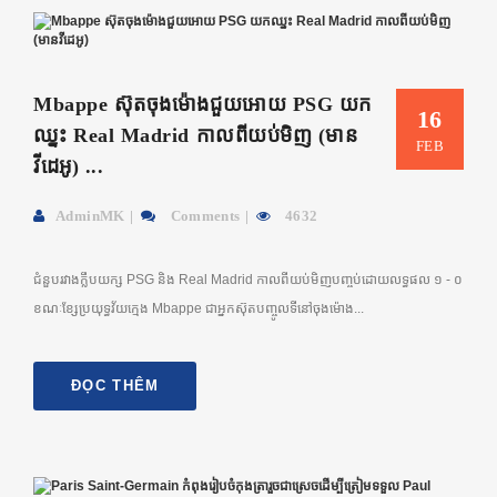
Mbappe ស៊ុតចុងម៉ោងជួយអោយ PSG យក
16
ឈ្នះ Real Madrid កាលពីយប់មិញ (មាន
FEB
វីដេអូ) ...
AdminMK
Comments
4632
ជំនួបរវាងក្លឹបយក្ស PSG និង Real Madrid កាលពីយប់មិញបញ្ចប់ដោយលទ្ធផល ១ - ០
ខណៈខ្សែប្រយុទ្ធវ័យក្មេង Mbappe ជាអ្នកស៊ុតបញ្ចូលទីនៅចុងម៉ោង...
ĐỌC THÊM