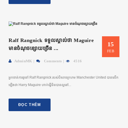
Ralf Rangnick ទទួលស្គាល់ថា Maguire
15
មានចំណុចខ្សោយច្រើន ...
FEB
AdminMK
Comments
4516
អ្នកចាត់ការទូទៅ Ralf Rangnick របស់បិសាចក្រហម Manchester United បានលើក
ឡើងថា Harry Maguire ហាក់ធ្វើមិនបានល្អនៅ...
ĐỌC THÊM