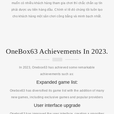
muốn có nhiều khách hàng tham gia chơi thì chắc chắn uy tín
phải được ưu tiên hàng đầu. Chính vì lẽ đó chúng tôi luôn tạo
cho khách hàng một sân chơi công bằng và minh bạch nhất.
OneBox63 Achievements In 2023.
In 2023, Onebox63 has achieved some remarkable
achievements such as:
Expanded game list:
Onebox63 has diversified its game list with the addition of many
new games, including exclusive games and popular providers
User interface upgrade
Onebox63 has improved the user interface, creating a smoother