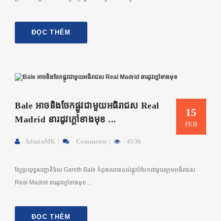
ĐỌC THÊM
Bale អាចនិងចែកផ្លូវជាមួយអធិរាជស Real
15
Madrid នារដូវក្តៅខាងមុខ​ ...
FEB
AdminMK
Comments
4536
ខ្សែប្រយុទ្ធសញ្ជាតិវែល Gareth Bale កំពុងឈានដល់ផ្លូវបំបែកជាមួយក្រុមអធិរាជស
Real Madrid នារដូវក្តៅខាងមុខ...
ĐỌC THÊM