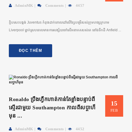
AdminMK
Comments
4457
ក្លិបសេះបង្កង់ Juventus កំពុងដាក់គោលដៅលើខ្សែបម្រើរបស់ក្រុមហង្សក្រហម
Liverpool ម្នាក់ស្របពេលមានការសង្ស័យទៅលើអនាគតរបស់គេ នៅឯទឹកដី Anfield ...
ĐỌC THÊM
Ronaldo ប្រឹងហ្វឹកហាត់កាន់តែខ្លាំងបន្ទាប់ពី
15
ស្មើរជាមួយ Southampton កាលពីសប្តាហ៏
FEB
មុន ...
AdminMK
Comments
4452