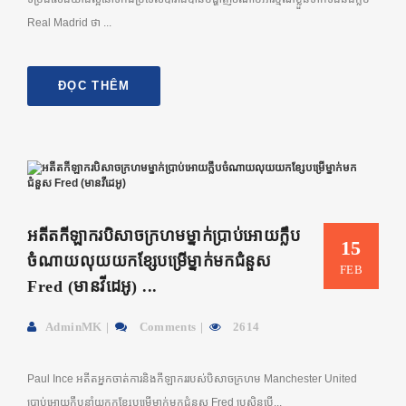
Real Madrid ថា ...
ĐỌC THÊM
អតីតកីឡាករបិសាចក្រហមម្នាក់ប្រាប់អោយក្លឹប
15
ចំណាយលុយយកខ្សែបម្រើម្នាក់មកជំនួស
FEB
Fred (មានវីដេអូ) ...
AdminMK
Comments
2614
Paul Ince អតីតអ្នកចាត់ការនិងកីឡាកររបស់បិសាចក្រហម Manchester United
ប្រាប់អោយក្លឹបនាំយកកខ្សែបម្រើម្នាក់មកជំនួស Fred ប្រសិនបើ...