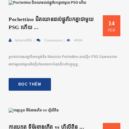
Pochettino ជិតឈានដល់ផ្លូវបែកគ្នាជាមួយ
14
PSG ហើយ ...
FEB
AdminMK
Comments
4666
អ្នកចាត់ការសញ្ជាតិអាហ្សង់ទីន Mauricio Pochettino របស់ក្លឹប PSG កំពុងមានភាព
រអាក់រអួលជាមួយនិងក្លឹបដែលលោកកំពុងដឹកនាំបច្ចុប្បន្ន...
ĐỌC THÊM
ការប្រកួត ទីម័រខាងកើត vs ហ្វីលីពីន ...