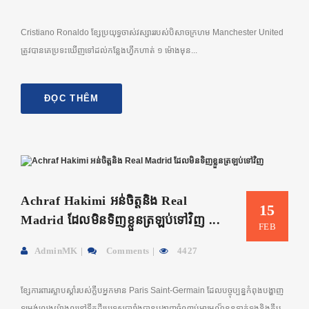
Cristiano Ronaldo ខ្សែប្រយុទ្ធចាស់វស្សារ​របស់បិសាចក្រហម​ Manchester United
ត្រូវបានគេប្រទះឃើញទៅដល់កន្លែងហ្វឹកហាត់ ១ ម៉ោងមុន...
ĐỌC THÊM
Achraf Hakimi អន់ចិត្តនិង Real
15
Madrid ដែលមិនទិញខ្លួនត្រឡប់ទៅវិញ ...
FEB
AdminMK
Comments
4427
ខ្សែការពារស្លាបស្តាំ​របស់ក្លឹបអ្នកមាន Paris Saint-Germain ដែលបច្ចុប្បន្នកំពុងបង្ហាញ
ទម្រង់លេងយ៉ាងល្អនៅទឹកដីប្រទេសបារាំងបានបង្ហាញចំណាប់អារម្មណ៏ខ្លួនទាក់ទងនិងក្លឹប