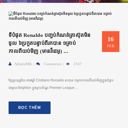
ទីបំផុត Ronaldo បញ្ចប់កំណត់ត្រាស៊ុតមិន
16
ចូល ៦ប្រកួតបន្ទាប់ពីរកបាន ១គ្រាប់
FEB
កាលពីយប់មិញ (មានវីដេអូ) ...
AdminMK
Comments
2567
ខ្សែប្រយុទ្ធវ័យ ៣៧ឆ្នាំ Cristiano Ronaldo រកបាន ១គ្រាប់កាលពីយប់មិញ​ក្នុងជំនួប
ជាមួយ Brighton ក្នុងក្របខ័ណ្ឌ Premier League ...
ĐỌC THÊM