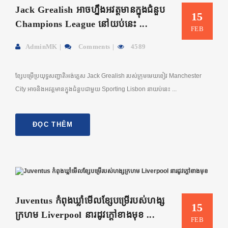
Jack Grealish អាចហ្នឹងអវត្តមានក្នុងជំនួប
15
Champions League នៅយប់នេះ ...
FEB
AdminMK
Comments
4589
ខ្សែបម្រើប្រយុទ្ធសញ្ជាតិអង់គ្លេស Jack Grealish របស់ក្រុមមេឃខៀវ Manchester
City អាចនិងអវត្តមានក្នុងជំនួបជាមួយ Sporting Lisbon នាយប់នេះ ...
ĐỌC THÊM
Juventus កំពុងឃ្លាំមើលខ្សែបម្រើរបស់ហង្ស
15
ក្រហម Liverpool នារដូវក្តៅខាងមុខ ...
FEB