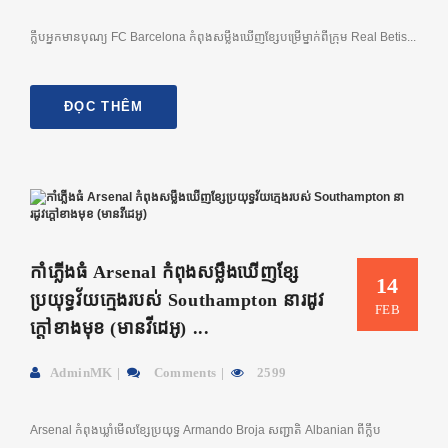
ក្លឹបអ្នកមានបុណ្យ FC Barcelona កំពុងសម្លឹងឃើញខ្សែបម្រើម្នាក់ពីក្រុម Real Betis...
ĐỌC THÊM
កាំភ្លើងធំ Arsenal កំពុងសម្លឹងឃើញខ្សែ
14
ប្រយុទ្ធវ័យក្មេងរបស់ Southampton នារដូវ
FEB
ក្តៅខាងមុខ (មានវីដេអូ) ...
AdminMK
Comments
2599
Arsenal កំពុងឃ្លាំមើលខ្សែប្រយុទ្ធ Armando Broja សញ្ជាតិ Albanian ពីក្លឹប