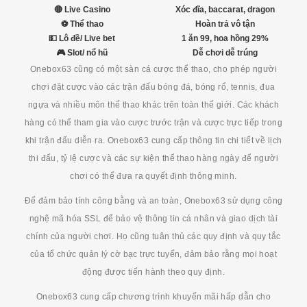
🔴 Live Casino
Xóc đĩa, baccarat, dragon
⚽ Thể thao
Hoàn trả vô tận
💵 Lô đề/ Live bet
1 ăn 99, hoa hồng 29%
🎮 Slot/ nổ hũ
Dễ chơi dễ trúng
Onebox63 cũng có một sàn cá cược thể thao, cho phép người
chơi đặt cược vào các trận đấu bóng đá, bóng rổ, tennis, đua
ngựa và nhiều môn thể thao khác trên toàn thế giới. Các khách
hàng có thể tham gia vào cược trước trận và cược trực tiếp trong
khi trận đấu diễn ra. Onebox63 cung cấp thông tin chi tiết về lịch
thi đấu, tỷ lệ cược và các sự kiện thể thao hàng ngày để người
chơi có thể đưa ra quyết định thông minh.
Để đảm bảo tính công bằng và an toàn, Onebox63 sử dụng công
nghệ mã hóa SSL để bảo vệ thông tin cá nhân và giao dịch tài
chính của người chơi. Họ cũng tuân thủ các quy định và quy tắc
của tổ chức quản lý cờ bạc trực tuyến, đảm bảo rằng mọi hoạt
động được tiến hành theo quy định.
Onebox63 cung cấp chương trình khuyến mãi hấp dẫn cho