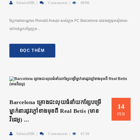
AdminMK
Comments
4086
ខ្សែការពារកណ្តាល Ronald Araujo របស់ក្រុម​ FC Barcelona បានចេញមុខសុំទោស
ទៅកាន់អ្នកគាំទ្រក្រុម...
ĐỌC THÊM
Barcelona គ្រោងជះលុយធំនាំយកខ្សែបម្រើ
14
ម្នាក់នារដូវក្តៅខាងមុខពី Real Betis (មាន
FEB
វីដេអូ) ...
AdminMK
Comments
4556