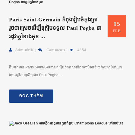
Paris Saint-Germain កំពុងរៀបចំកុងត្រា
15
រួចជាស្រេចដើម្បីត្រៀមទទួល​​ Paul Pogba នា
FEB
រដូវក្តៅខាងមុខ ...
AdminMK
Comments
4354
ក្លឹបអ្នកមាន Paris Saint-Germain រៀបចំឯកសារនិងកញ្ចប់សាច់ប្រាក់សម្រាប់នាំយក
ខ្សែបម្រើសញ្ជាតិបារាំង Paul Pogba ...
ĐỌC THÊM