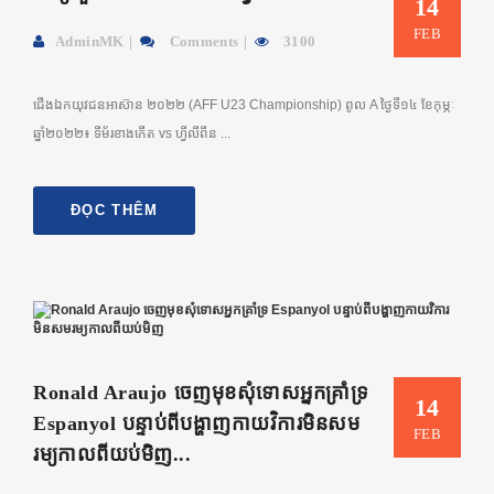
14
FEB
AdminMK
Comments
3100
ជើងឯកយុវជនអាស៊ាន ២០២២ (AFF U23 Championship) ពូល A ថ្ងៃទី១៤ ខែកុម្ភៈ
ឆ្នាំ២០២២៖ ទីម័រខាងកើត vs ហ្វីលីពីន ...
ĐỌC THÊM
Ronald Araujo ចេញមុខសុំទោសអ្នកគ្រាំទ្រ
14
Espanyol បន្ទាប់ពីបង្ហាញកាយវិការមិនសម
FEB
រម្យកាលពីយប់មិញ...