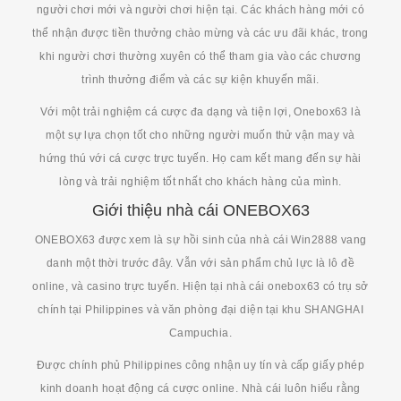
người chơi mới và người chơi hiện tại. Các khách hàng mới có
thể nhận được tiền thưởng chào mừng và các ưu đãi khác, trong
khi người chơi thường xuyên có thể tham gia vào các chương
trình thưởng điểm và các sự kiện khuyến mãi.
Với một trải nghiệm cá cược đa dạng và tiện lợi, Onebox63 là
một sự lựa chọn tốt cho những người muốn thử vận may và
hứng thú với cá cược trực tuyến. Họ cam kết mang đến sự hài
lòng và trải nghiệm tốt nhất cho khách hàng của mình.
Giới thiệu nhà cái ONEBOX63
ONEBOX63 được xem là sự hồi sinh của nhà cái Win2888 vang
danh một thời trước đây. Vẫn với sản phẩm chủ lực là lô đề
online, và casino trực tuyến. Hiện tại nhà cái onebox63 có trụ sở
chính tại Philippines và văn phòng đại diện tại khu SHANGHAI
Campuchia.
Được chính phủ Philippines công nhận uy tín và cấp giấy phép
kinh doanh hoạt động cá cược online. Nhà cái luôn hiểu rằng